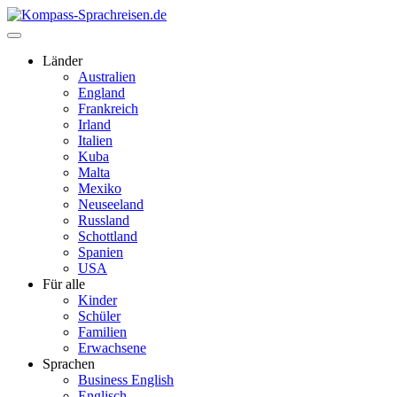
Länder
Australien
England
Frankreich
Irland
Italien
Kuba
Malta
Mexiko
Neuseeland
Russland
Schottland
Spanien
USA
Für alle
Kinder
Schüler
Familien
Erwachsene
Sprachen
Business English
Englisch