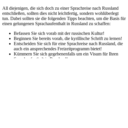
All diejenigen, die sich doch zu einer Sprachreise nach Russland
entschließen, sollten dies nicht leichtfertig, sondern wohlüberlegt
tun. Dabei sollten sie die folgenden Tipps beachten, um die Basis für
einen gelungenen Sprachaufenthalt in Russland zu schaffen:
Befassen Sie sich vorab mit der russischen Kultur!
Beginnen Sie bereits vorab, die kyrillische Schrift zu lernen!
Entscheiden Sie sich für eine Sprachreise nach Russland, die
auch ein ansprechendes Freizeitprogramm bietet!
Kümmern Sie sich gegebenenfalls um ein Visum für Ihren
Sprachaufenthalt in Russland!
Erkundigen Sie sich nach den Reise- und
Sicherheitshinweisen, bevor Sie Ihre Sprachreise nach
Russland antreten!
FAQs
Welche Vorteile bietet ein Russland-
Sprachurlaub?
Ein Sprachurlaub in Russland bietet zahlreiche Vorteile. Dazu
gehören eine intensive und authentische Sprachpraxis, die