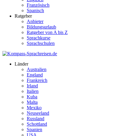
Französisch
Spanisch
Ratgeber
Anbieter
Bildungsurlaub
Ratgeber von A bis Z
Sprachkurse
Sprachschulen
Länder
Australien
England
Frankreich
Irland
Italien
Kuba
Malta
Mexiko
Neuseeland
Russland
Schottland
Spanien
USA