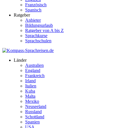
Französisch
Spanisch
Ratgeber
Anbieter
Bildungsurlaub
Ratgeber von A bis Z
Sprachkurse
Sprachschulen
Länder
Australien
England
Frankreich
Irland
Italien
Kuba
Malta
Mexiko
Neuseeland
Russland
Schottland
Spanien
USA