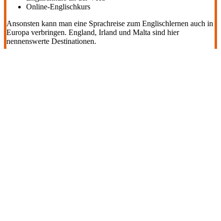
Online-Englischkurs
Ansonsten kann man eine Sprachreise zum Englischlernen auch in
Europa verbringen. England, Irland und Malta sind hier
nennenswerte Destinationen.
Diejenigen, die es doch nach Down Under zieht, können anstelle
eines Sprachurlaubs auch eine entsprechende Wahl treffen:
Schüleraustausch
Auslandsstudium
Work & Travel
Au-Pair-Jahr
5 Tipps für Sprachreisen nach Australien
Ein Sprachurlaub in Australien ist ein großes Abenteuer inklusive
Bildungszweck. Hier bedarf es einer guten Vorbereitung. Die
folgenden fünf Tipps können dabei sehr hilfreich sein und sollten
daher berücksichtigt werden:
Klären Sie Visa-Fragen frühzeitig ab!
Entscheiden Sie sich für ein Ziel innerhalb Australiens, das