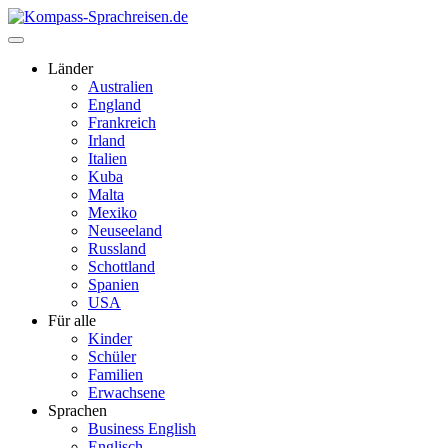
Länder
Australien
England
Frankreich
Irland
Italien
Kuba
Malta
Mexiko
Neuseeland
Russland
Schottland
Spanien
USA
Für alle
Kinder
Schüler
Familien
Erwachsene
Sprachen
Business English
Englisch